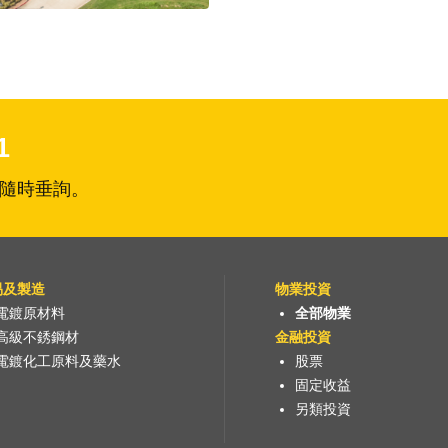
1
隨時垂詢。
易及製造
物業投資
電鍍原材料
全部物業
高級不銹鋼材
金融投資
電鍍化工原料及藥水
股票
固定收益
另類投資