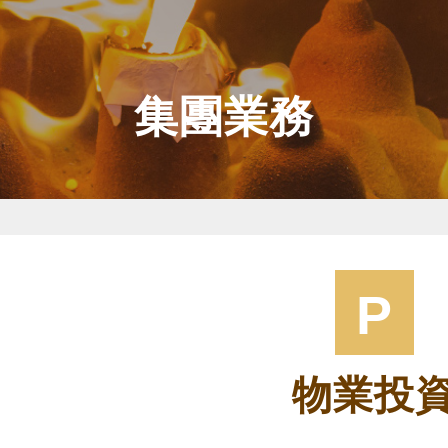
集團業務
P
物業投