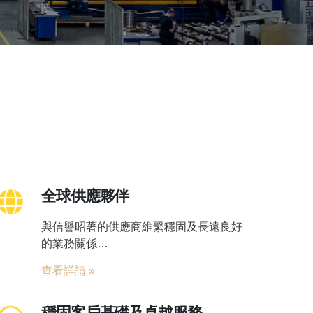
全球供應夥伴
與信譽昭著的供應商維繫穩固及長遠良好
的業務關係…
查看詳請
»
穩固客戶基礎及卓越服務