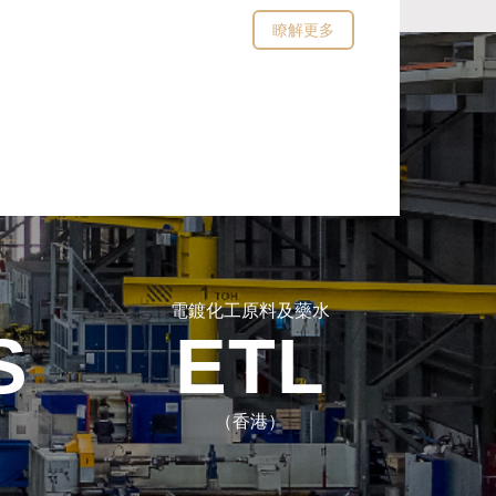
瞭解更多
電鍍化工原料及藥水
S
ETL
（香港）