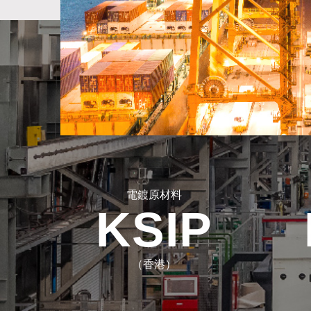
更多
電鍍原材料
KSIP
（香港）