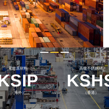
電鍍原材料
高級不銹鋼材
KSIP
KSH
（海外）
（香港）