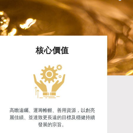
核心價值
高瞻遠矚、運籌帷幄、善用資源，以創亮
麗佳績、並達致更長遠的目標及穩健持續
發展的宗旨。