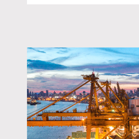
化工原
豐富經
、高級